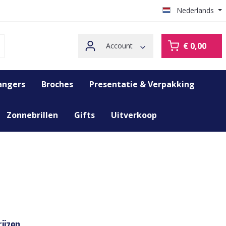
Nederlands
€ 0,00
Account
angers
Broches
Presentatie & Verpakking
Zonnebrillen
Gifts
Uitverkoop
ijzen