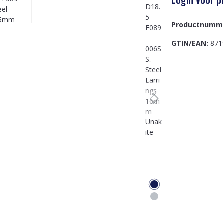
Productnumm
GTIN/EAN:
871