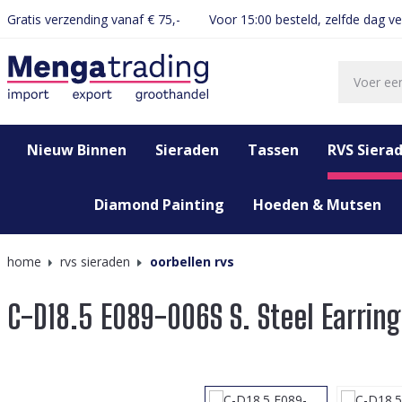
Gratis verzending vanaf € 75,-
Voor 15:00 besteld, zelfde dag v
oekopdracht
Ga naar de hoofdnavigatie
Nieuw Binnen
Sieraden
Tassen
RVS Siera
Diamond Painting
Hoeden & Mutsen
home
rvs sieraden
oorbellen rvs
C-D18.5 E089-006S S. Steel Earrin
Afbeeldingengalerij overslaan