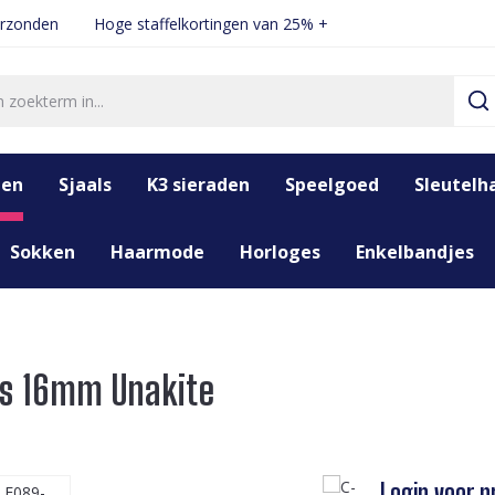
erzonden
Hoge staffelkortingen van 25% +
den
Sjaals
K3 sieraden
Speelgoed
Sleutelh
Sokken
Haarmode
Horloges
Enkelbandjes
gs 16mm Unakite
Login voor pr