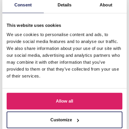
Maak kennis met de C-C24.1 KY2403-018-22
Consent
Details
About
Sleutelhanger Hond, een charmant accessoire dat een
speels tintje geeft aan je sleu…
Meer
This website uses cookies
We use cookies to personalise content and ads, to
Anderen kochten ook
provide social media features and to analyse our traffic.
We also share information about your use of our site with
our social media, advertising and analytics partners who
may combine it with other information that you’ve
provided to them or that they’ve collected from your use
of their services.
Allow all
Z-E2.3 LED Foam Sticks -Multi Color 47x3.5cm
Customize