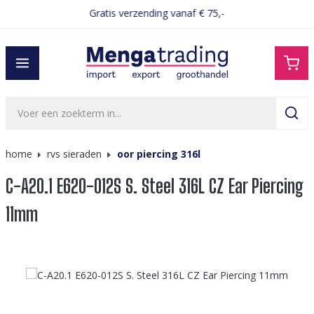
Gratis verzending vanaf € 75,-
hoofdinhoud
home
rvs sieraden
oor piercing 316l
C-A20.1 E620-012S S. Steel 316L CZ Ear Piercing
11mm
Afbeeldingengalerij overslaan