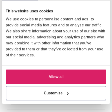
Anderen kochten ook
This website uses cookies
We use cookies to personalise content and ads, to
provide social media features and to analyse our traffic.
We also share information about your use of our site with
our social media, advertising and analytics partners who
may combine it with other information that you’ve
provided to them or that they’ve collected from your use
of their services.
Allow all
A-F23.2 B2574-015G Stainless Steel Bangle 8mm
Login voor prijzen
Customize
Details