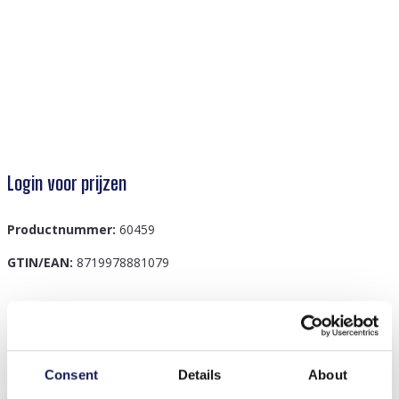
Login voor prijzen
Productnummer:
60459
GTIN/EAN:
8719978881079
Beschrijving
B-F4.3 B090-010G S. Steel Bracelet Clovers
Consent
Details
About