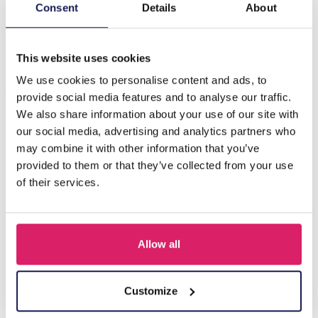
Beschrijving
Consent
Details
About
B-F20.3 E102-027G S. Steel Studs 12mm Wings
This website uses cookies
We use cookies to personalise content and ads, to
Anderen kochten ook
provide social media features and to analyse our traffic.
We also share information about your use of our site with
our social media, advertising and analytics partners who
may combine it with other information that you’ve
provided to them or that they’ve collected from your use
of their services.
Allow all
I-A3.2 E015-003G S. Steel Earrings 12mm
Customize
Login voor prijzen