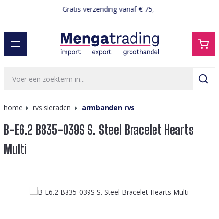
Gratis verzending vanaf € 75,-
hoofdinhoud
home
rvs sieraden
armbanden rvs
B-E6.2 B835-039S S. Steel Bracelet Hearts
Multi
Afbeeldingengalerij overslaan