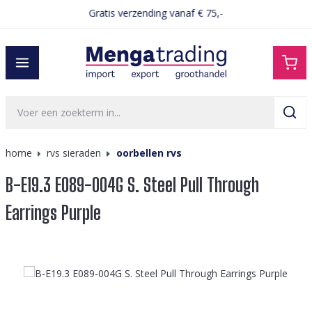
Gratis verzending vanaf € 75,-
hoofdinhoud
home
rvs sieraden
oorbellen rvs
B-E19.3 E089-004G S. Steel Pull Through
Earrings Purple
Afbeeldingengalerij overslaan