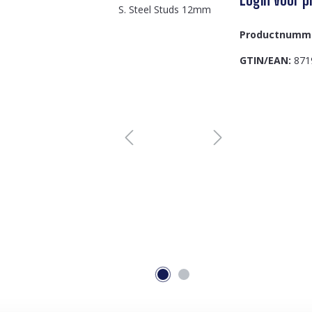
Productnumm
GTIN/EAN:
871