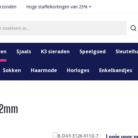
erzonden
Hoge staffelkortingen van 25% +
den
Sjaals
K3 sieraden
Speelgoed
Sleutelh
Sokken
Haarmode
Horloges
Enkelbandjes
 12mm
Login voor pr