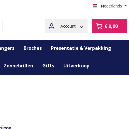
Nederlands
€ 0,00
Account
angers
Broches
Presentatie & Verpakking
Zonnebrillen
Gifts
Uitverkoop
ijzen