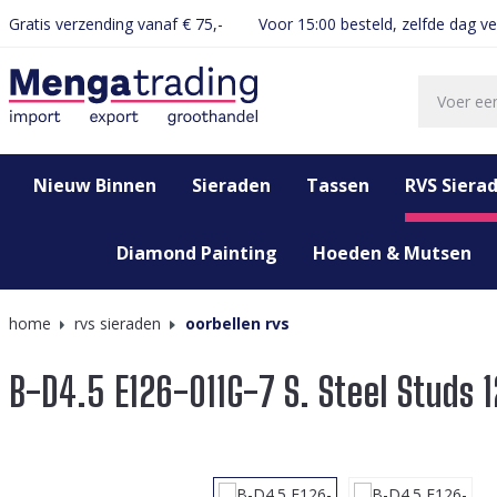
Gratis verzending vanaf € 75,-
Voor 15:00 besteld, zelfde dag v
oekopdracht
Ga naar de hoofdnavigatie
Nieuw Binnen
Sieraden
Tassen
RVS Siera
Diamond Painting
Hoeden & Mutsen
home
rvs sieraden
oorbellen rvs
B-D4.5 E126-011G-7 S. Steel Studs
Afbeeldingengalerij overslaan