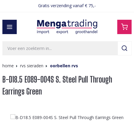
Gratis verzending vanaf € 75,-
hoofdinhoud
home
rvs sieraden
oorbellen rvs
B-D18.5 E089-004S S. Steel Pull Through
Earrings Green
Afbeeldingengalerij overslaan