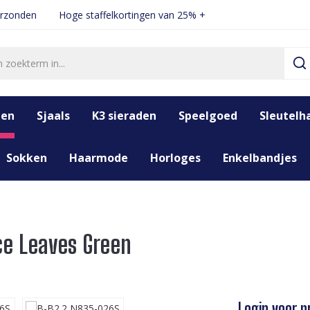
erzonden
Hoge staffelkortingen van 25% +
den
Sjaals
K3 sieraden
Speelgoed
Sleutelh
Sokken
Haarmode
Horloges
Enkelbandjes
ce Leaves Green
Login voor pr