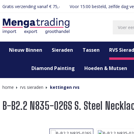
Gratis verzending vanaf € 75,-
Voor 15:00 besteld, zelfde dag v
oekopdracht
Ga naar de hoofdnavigatie
Nieuw Binnen
Sieraden
Tassen
RVS Siera
Diamond Painting
Hoeden & Mutsen
home
rvs sieraden
kettingen rvs
B-B2.2 N835-026S S. Steel Neckla
Afbeeldingengalerij overslaan