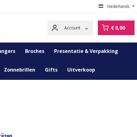
Nederlands
€ 0,00
Account
angers
Broches
Presentatie & Verpakking
Zonnebrillen
Gifts
Uitverkoop
ijzen