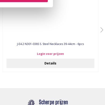
J-E4.2 N301-038S S. Steel Necklaces 39-44cm - 6pcs
Login voor prijzen
Details
Scherpe prijzen