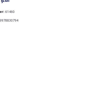
er:
61460
9978830794