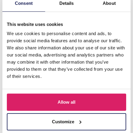
Beschrijving
Consent
Details
About
B-A21.1 E1131-131G S. Stalen oorbellenset 3 paar
This website uses cookies
We use cookies to personalise content and ads, to
Anderen kochten ook
provide social media features and to analyse our traffic.
We also share information about your use of our site with
our social media, advertising and analytics partners who
may combine it with other information that you’ve
provided to them or that they’ve collected from your use
of their services.
Allow all
Z-E2.3 LED Foam Sticks -Multi Color 47x3.5cm
Customize
Login voor prijzen