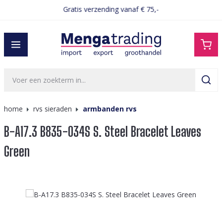
Gratis verzending vanaf € 75,-
hoofdinhoud
home
rvs sieraden
armbanden rvs
B-A17.3 B835-034S S. Steel Bracelet Leaves
Green
Afbeeldingengalerij overslaan