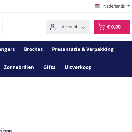
Nederlands
€ 0,00
Account
angers
Broches
Presentatie & Verpakking
Zonnebrillen
Gifts
Uitverkoop
ijzen