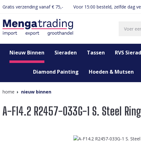
Gratis verzending vanaf € 75,-
Voor 15:00 besteld, zelfde dag v
oekopdracht
Ga naar de hoofdnavigatie
Nieuw Binnen
Sieraden
Tassen
RVS Siera
Diamond Painting
Hoeden & Mutsen
home
nieuw binnen
A-F14.2 R2457-033G-1 S. Steel Ring
Afbeeldingengalerij overslaan