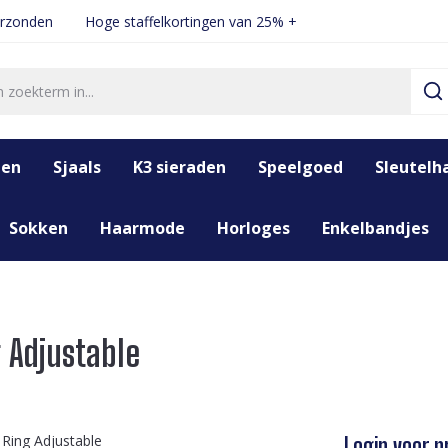
erzonden
Hoge staffelkortingen van 25% +
den
Sjaals
K3 sieraden
Speelgoed
Sleutelh
Sokken
Haarmode
Horloges
Enkelbandjes
 Adjustable
Login voor pr