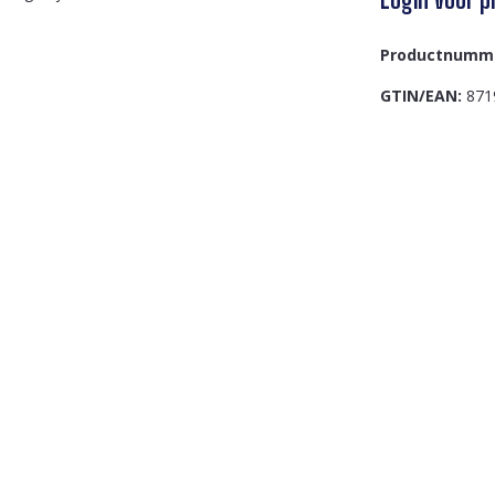
Productnumm
GTIN/EAN:
871