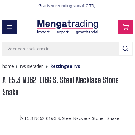
Gratis verzending vanaf € 75,-
hoofdinhoud
home
rvs sieraden
kettingen rvs
A-E5.3 N062-016G S. Steel Necklace Stone -
Snake
Afbeeldingengalerij overslaan