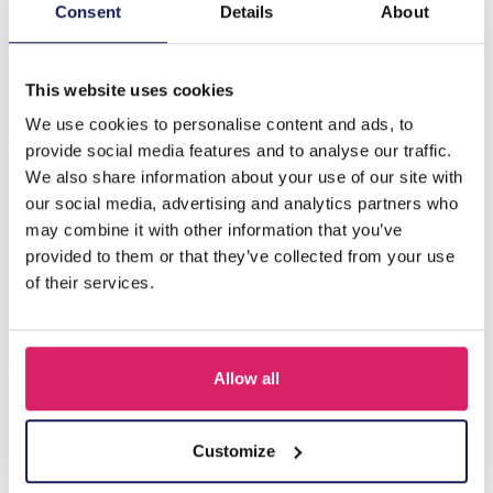
Beschrijving
Consent
Details
About
A-E20.5 E089-002S S. Steel Clover 11mm Green
This website uses cookies
We use cookies to personalise content and ads, to
Anderen kochten ook
provide social media features and to analyse our traffic.
We also share information about your use of our site with
our social media, advertising and analytics partners who
may combine it with other information that you’ve
provided to them or that they’ve collected from your use
of their services.
Allow all
I-A3.2 E015-003G S. Steel Earrings 12mm
Customize
Login voor prijzen