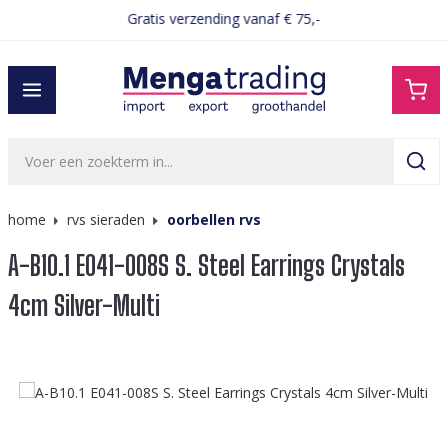
Gratis verzending vanaf € 75,-
hoofdinhoud
home
rvs sieraden
oorbellen rvs
A-B10.1 E041-008S S. Steel Earrings Crystals
4cm Silver-Multi
Afbeeldingengalerij overslaan